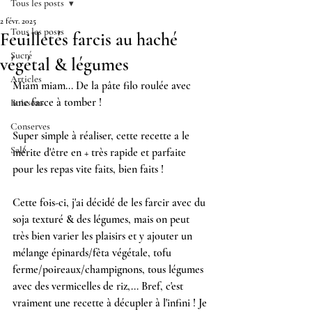
Tous les posts
2 févr. 2025
Tous les posts
Feuilletés farcis au haché
Sucré
végétal & légumes
Articles
Miam miam... De la pâte filo roulée avec 
une farce à tomber !
Boissons
Conserves
Super simple à réaliser, cette recette a le 
Salé
mérite d'être en + très rapide et parfaite 
pour les repas vite faits, bien faits !
Cette fois-ci, j'ai décidé de les farcir avec du 
soja texturé & des légumes, mais on peut 
très bien varier les plaisirs et y ajouter un 
mélange épinards/fêta végétale, tofu 
ferme/poireaux/champignons, tous légumes 
avec des vermicelles de riz,... Bref, c'est 
vraiment une recette à décupler à l'infini ! Je 