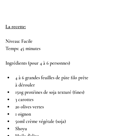
La recette:
Niveau: Facile
Temps: 45 minutes 
Ingrédients (pour 4 à 6 personnes)
4 à 6 grandes feuilles de pâte filo prête 
à dérouler
150g protéines de soja texturé (fines)
3 carottes
20 olives vertes
1 oignon
50ml crème végétale (soja)
Shoyu