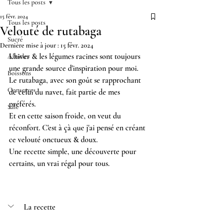
Tous les posts
15 févr. 2024
Tous les posts
Velouté de rutabaga
Sucré
Dernière mise à jour :
15 févr. 2024
L'hiver & les légumes racines sont toujours 
Articles
une grande source d'inspiration pour moi.
Boissons
Le rutabaga, avec son goût se rapprochant 
Conserves
de celui du navet, fait partie de mes 
préférés. 
Salé
Et en cette saison froide, on veut du 
réconfort. C'est à çà que j'ai pensé en créant 
ce velouté onctueux & doux.
Une recette simple, une découverte pour 
certains, un vrai régal pour tous.
La recette