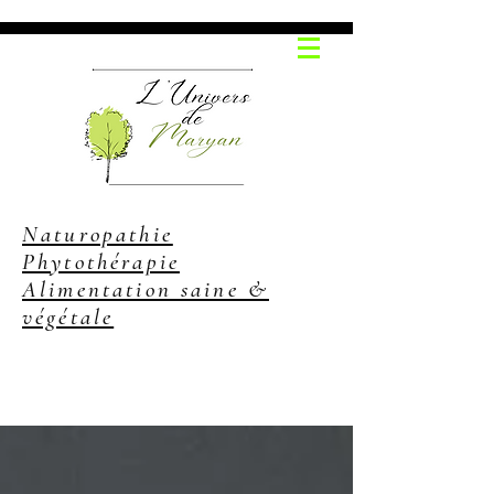
Naturopathie
Phytothérapie
Alimentation saine &
végétale