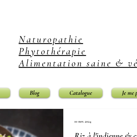
Naturopathie
Phytothérapie
Alimentation saine & vé
Blog
Catalogue
Je me 
10 nov. 2024
Riz à l'indienne & c