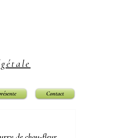
gétale
présente
Contact
urry de chou-fleur