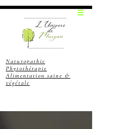
Naturopathie
Phytothérapie
Alimentation saine &
végétale