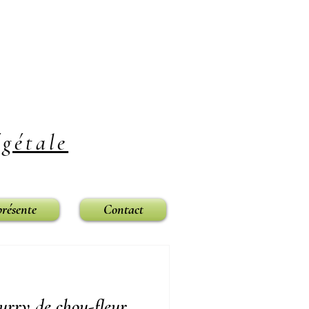
gétale
présente
Contact
urry de chou-fleur