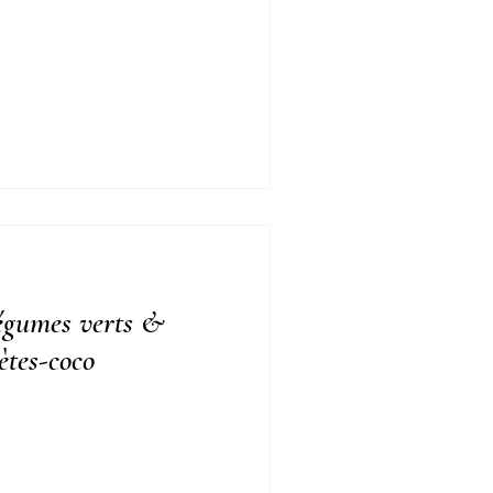
légumes verts &
ètes-coco