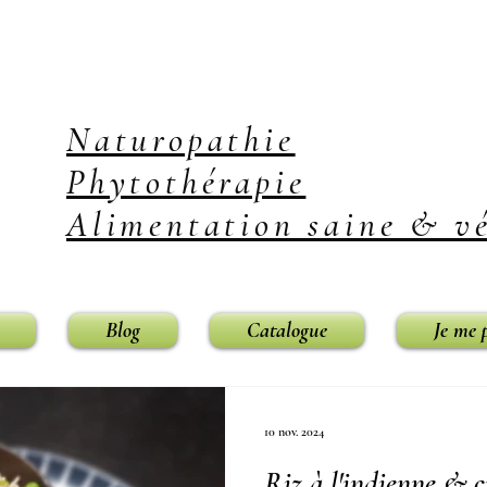
Naturopathie
Phytothérapie
Alimentation saine & vé
Blog
Catalogue
Je me 
10 nov. 2024
Riz à l'indienne & c