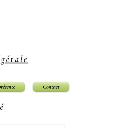
gétale
présente
Contact
é