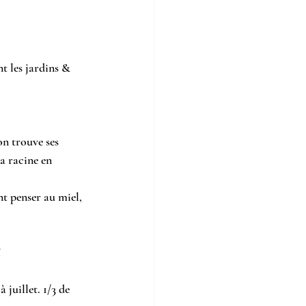
nt les jardins & 
on trouve ses 
la racine en 
nt penser au miel, 
!
 juillet. 1/3 de 