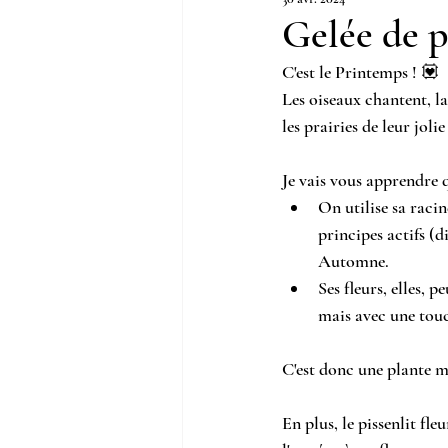
Gelée de p
C'est le Printemps ! 💟
Les oiseaux chantent, la
les prairies de leur joli
Je vais vous apprendre q
On utilise sa racine
principes actifs (d
Automne.
Ses fleurs, elles, 
mais avec une touc
C'est donc une plante m
En plus, le pissenlit fle