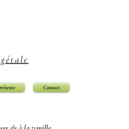
gétale
présente
Contact
ses & à la vanille