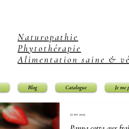
Naturopathie
Phytothérapie
Alimentation saine & vé
Blog
Catalogue
Je me 
27 avr. 2025
Panna cotta aux frai