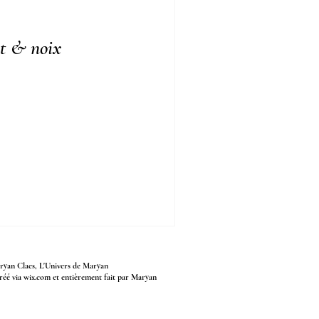
t & noix
yan Claes, L'Univers de Maryan
créé via wix.com et entièrement fait par Maryan