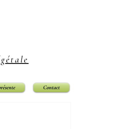
gétale
présente
Contact